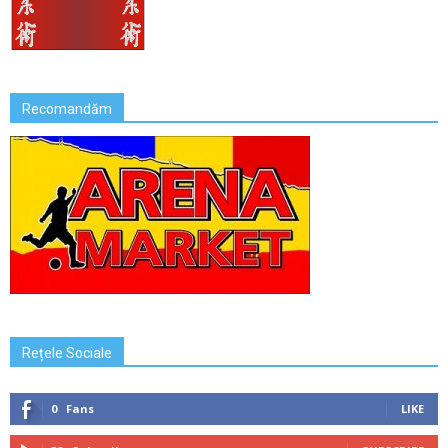
Recomandăm
Rețele Sociale
0
Fans
LIKE