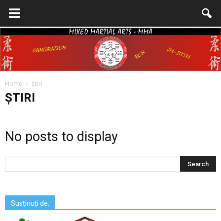
Home
Știri
Shin
ȘTIRI
No posts to display
Daito
Susținuți de: