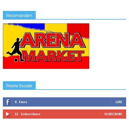
Recomandăm
Rețele Sociale
0
Fans
LIKE
32
Subscribers
SUBSCRIBE