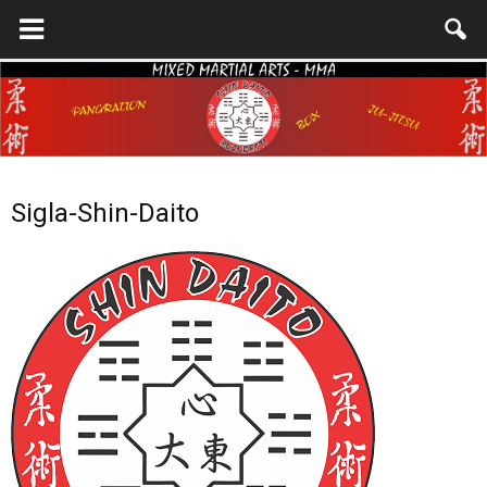
Shin
Sigla-Shin-Daito
Daito