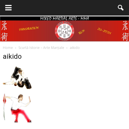
Home
Scurtă Istorie – Arte Marțiale
aikido
Shin
aikido
Daito